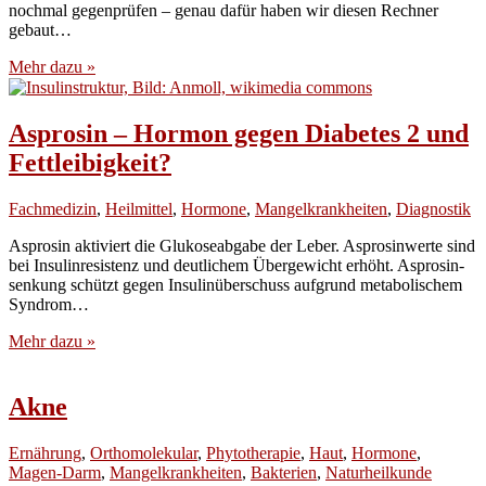
noch­mal gegen­prü­fen – genau dafür haben wir die­sen Rech­ner
gebaut…
Mehr dazu »
Asprosin – Hormon gegen Diabetes 2 und
Fettleibigkeit?
Fachmedizin
,
Heilmittel
,
Hormone
,
Mangelkrankheiten
,
Diagnostik
Asp­ro­sin akti­viert die Glu­ko­se­ab­ga­be der Leber. Asp­ro­sin­wer­te sind
bei Insu­lin­re­sis­tenz und deut­li­chem Über­ge­wicht erhöht. Asp­ro­sin­
sen­kung schützt gegen Insu­lin­über­schuss auf­grund meta­bo­li­schem
Syndrom…
Mehr dazu »
Akne
Ernährung
,
Orthomolekular
,
Phytotherapie
,
Haut
,
Hormone
,
Magen-Darm
,
Mangelkrankheiten
,
Bakterien
,
Naturheilkunde