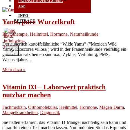
DATENSCHUTZERKLÄRUNG
AGB
INFO-
Yams, pure Wurzelkraft
BEITRÄGE
Phytotherapie
,
Heilmittel
,
Hormone
,
Naturheilkunde
Der äußer­lich kar­tof­fel­ähn­li­che “Wil­de Yams” (“Mexi­can Wild
Yam“, Dio­scorea vil­losa ) wird in der Frau­en­heil­kun­de viel­fäl­tig ein­
X
ge­setzt. Ein­satz­the­men sind u.a.; Zyklus, Ver­hü­tung, PMS,
Wechseljahre…
Mehr dazu »
Vitamin D3 – Laborwert praktisch
nutzbar machen
Fachmedizin
,
Orthomolekular
,
Heilmittel
,
Hormone
,
Magen-Darm
,
Mangelkrankheiten
,
Diagnostik
Sie hat­ten erfah­ren, das Vit­amin D‑Mangel nach­tei­lig sein kann und
dar­auf­hin einen Test machen las­sen. Nun möch­ten Sie das Ergeb­nis