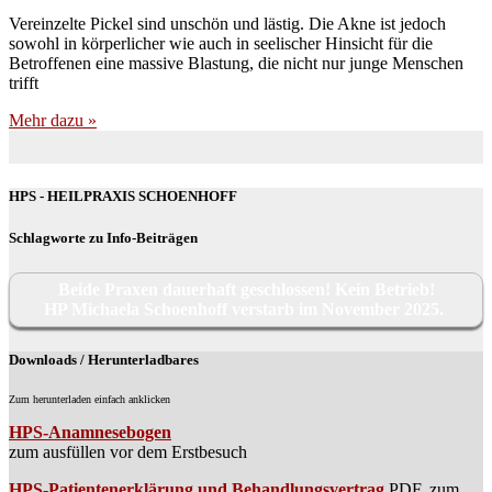
Ver­ein­zel­te Pickel sind unschön und läs­tig. Die Akne ist jedoch
sowohl in kör­per­li­cher wie auch in see­li­scher Hin­sicht für die
Betrof­fe­nen eine mas­si­ve Blas­tung, die nicht nur jun­ge Men­schen
trifft
Mehr dazu »
HPS - HEILPRAXIS SCHOENHOFF
Schlagworte zu Info-Beiträgen
Beide Praxen dauerhaft geschlossen! Kein Betrieb!
HP Michaela Schoenhoff verstarb im November 2025.
Downloads / Herunterladbares
Zum herunterladen einfach anklicken
HPS-Anamnesebogen
zum ausfüllen vor dem Erstbesuch
HPS-Patientenerklärung und Behandlungsvertrag
PDF, zum