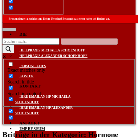
Praxen derzeit geschlossen! Keine Termine! Bestandspatienten rufen bei Bedarf an.
DIE
PRAXEN
HEILPRAXIS MICHAELA SCHOENHOFF
HEILPRAXIS ALEXANDER SCHOENHOFF
PERSÖNLICHES
Exact matches only
KOSTEN
Search in title
KONTAKT
Search in content
IHRE EMAIL AN HP MICHAELA
SCHOENHOFF
IHRE EMAIL AN HP ALEXANDER
SCHOENHOFF
ANFAHRT
IMPRESSUM
Beiträge in der Kategorie: Hormone