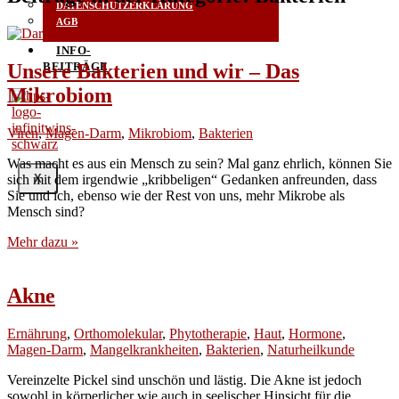
DATENSCHUTZERKLÄRUNG
AGB
INFO-
Unsere Bakterien und wir – Das
BEITRÄGE
Mikrobiom
Viren
,
Magen-Darm
,
Mikrobiom
,
Bakterien
Was macht es aus ein Mensch zu sein? Mal ganz ehr­lich, kön­nen Sie
sich mit dem irgend­wie „krib­be­li­gen“ Gedan­ken anfreun­den, dass
X
Sie und ich, eben­so wie der Rest von uns, mehr Mikro­be als
Mensch sind?
Mehr dazu »
Akne
Ernährung
,
Orthomolekular
,
Phytotherapie
,
Haut
,
Hormone
,
Magen-Darm
,
Mangelkrankheiten
,
Bakterien
,
Naturheilkunde
Ver­ein­zel­te Pickel sind unschön und läs­tig. Die Akne ist jedoch
sowohl in kör­per­li­cher wie auch in see­li­scher Hin­sicht für die