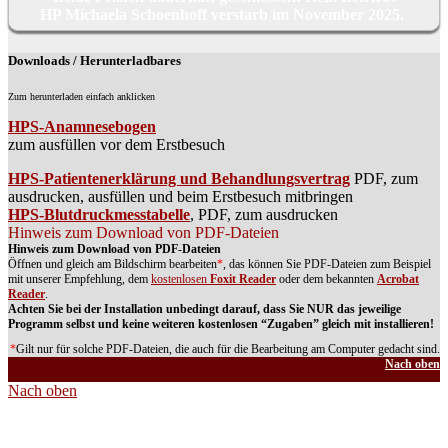
HP Michaela Schoenhoff verstarb im November 2025.
Downloads / Herunterladbares
Zum herunterladen einfach anklicken
HPS-Anamnesebogen
zum ausfüllen vor dem Erstbesuch
HPS-Patientenerklärung und Behandlungsvertrag
PDF, zum
ausdrucken, ausfüllen und beim Erstbesuch mitbringen
HPS-Blutdruckmesstabelle
, PDF, zum ausdrucken
Hinweis zum Download von PDF-Dateien
Hinweis zum Download von PDF-Dateien
Öffnen und gleich am Bildschirm bearbeiten
*
, das können Sie PDF-Dateien zum Beispiel
mit unserer Empfehlung, dem
kostenlosen
Foxit Reader
oder dem bekannten
Acrobat
Reader
.
Achten Sie bei der Installation unbedingt darauf, dass Sie NUR das jeweilige
Programm selbst und keine weiteren kostenlosen “Zugaben” gleich mit installieren!
*
Gilt nur für solche PDF-Dateien, die auch für die Bearbeitung am Computer gedacht sind.
Nach oben
Nach oben