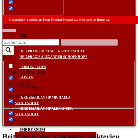
Praxen derzeit geschlossen! Keine Termine! Bestandspatienten rufen bei Bedarf an.
DIE
PRAXEN
HEILPRAXIS MICHAELA SCHOENHOFF
HEILPRAXIS ALEXANDER SCHOENHOFF
PERSÖNLICHES
Exact matches only
KOSTEN
Search in title
KONTAKT
Search in content
IHRE EMAIL AN HP MICHAELA
SCHOENHOFF
IHRE EMAIL AN HP ALEXANDER
SCHOENHOFF
ANFAHRT
IMPRESSUM
Beiträge in der Kategorie: Bakterien