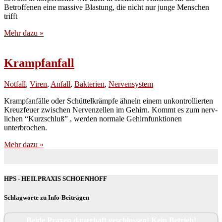
Betrof­fe­nen eine mas­si­ve Blas­tung, die nicht nur jun­ge Men­schen
trifft
Mehr dazu »
Krampfanfall
Notfall
,
Viren
,
Anfall
,
Bakterien
,
Nervensystem
Krampf­an­fäl­le oder Schüt­tel­krämp­fe ähneln einem unkon­trol­lier­ten
Kreuz­feu­er zwi­schen Ner­ven­zel­len im Gehirn. Kommt es zum nerv­
li­chen “Kurz­schluß” , wer­den nor­ma­le Gehirn­funk­tio­nen
unterbrochen.
Mehr dazu »
HPS - HEILPRAXIS SCHOENHOFF
Schlagworte zu Info-Beiträgen
Beide Praxen dauerhaft geschlossen! Kein Betrieb!