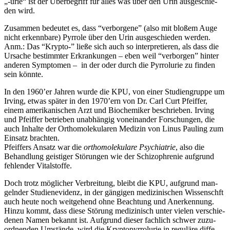
„-urie“ ist der Über­be­griff für alles was über den Urin aus­ge­schie­
den wird.
Zusam­men bedeu­tet es, dass “ver­bor­ge­ne” (also mit blo­ßem Auge
nicht erkenn­ba­re) Pyr­ro­le über den Urin aus­ge­schie­den wer­den.
Anm.: Das “Kryp­to-” lie­ße sich auch so inter­pre­tie­ren, als dass die
Ursa­che bestimm­ter Erkran­kun­gen – eben weil “ver­bor­gen” hin­ter
ande­ren Sym­pto­men – in der oder durch die Pyr­ro­lu­rie zu fin­den
sein könnte.
In den 1960’er Jah­ren wur­de die KPU, von einer Stu­di­en­grup­pe um
Irving, etwas spä­ter in den 1970’ern von Dr. Carl Curt Pfeif­fer,
einem ame­ri­ka­ni­schen Arzt und Bio­che­mi­ker beschrie­ben. Irving
und Pfeif­fer betrie­ben unab­hän­gig von­ein­an­der For­schun­gen, die
auch Inhal­te der Ortho­mo­le­ku­la­ren Medi­zin von Linus Pau­ling zum
Ein­satz brach­ten.
Pfeif­fers Ansatz war die
ortho­mo­le­ku­la­re Psych­ia­trie
, also die
Behand­lung geis­ti­ger Stö­run­gen wie der Schi­zo­phre­nie auf­grund
feh­len­der Vitalstoffe.
Doch trotz mög­li­cher Ver­brei­tung, bleibt die KPU, auf­grund man­
geln­der Stu­di­en­evi­denz, in der gän­gi­gen medi­zi­ni­schen Wis­senschft
auch heu­te noch weit­ge­hend ohne Beach­tung und Aner­ken­nung.
Hin­zu kommt, dass die­se Stö­rung medi­zi­nisch unter vie­len ver­schie­
de­nen Namen bekannt ist. Auf­grund die­ser fach­lich schwer zuzu­
ord­nen­den Umstän­de, wird die Kryp­top­yr­ro­lu­rie in regu­lä­re dif­fe­