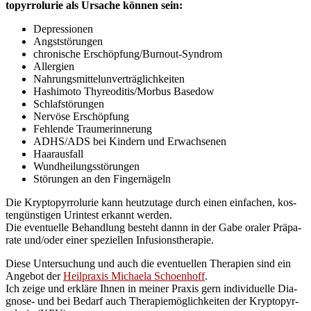
top­yr­ro­lu­rie als Ursa­che kön­nen sein:
Depres­sio­nen
Angst­stö­run­gen
chro­ni­sche Erschöp­fun­g/B­urn­out-Syn­drom
All­er­gien
Nah­rungs­mit­tel­un­ver­träg­lich­kei­ten
Hash­i­mo­to Thyreoditis/Morbus Basedow
Schlaf­stö­run­gen
Ner­vö­se Erschöpfung
Feh­len­de Traumerinnerung
ADHS/ADS bei Kin­dern und Erwachsenen
Haar­aus­fall
Wund­hei­lungs­stö­run­gen
Stö­run­gen an den Fingernägeln
Die Kryp­top­yr­ro­lu­rie kann heut­zu­ta­ge durch einen ein­fa­chen, kos­
ten­güns­ti­gen Urin­test erkannt wer­den.
Die even­tu­el­le Behand­lung besteht dannn in der Gabe ora­ler Prä­pa­
ra­te und/oder einer spe­zi­el­len Infusionstherapie.
Die­se Unter­su­chung und auch die even­tu­el­len The­ra­pien sind ein
Ange­bot der
Heil­pra­xis Michae­la Schoen­hoff
.
Ich zei­ge und erklä­re Ihnen in mei­ner Pra­xis gern indi­vi­du­el­le Dia­
gno­se- und bei Bedarf auch The­ra­pie­mög­lich­kei­ten der Kryp­top­yr­