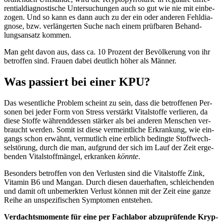
ren­ti­al­dia­gnos­ti­sche Unter­su­chun­gen auch so gut wie nie mit ein­be­
zo­gen. Und so kann es dann auch zu der ein oder ande­ren Fehl­dia­
gno­se, bzw. ver­län­ger­ten Suche nach einem prüf­ba­ren Behand­
lungs­an­satz kommen.
Man geht davon aus, dass ca. 10 Pro­zent der Bevöl­ke­rung von ihr
betrof­fen sind. Frau­en dabei deut­lich höher als Männer.
Was passiert bei einer KPU?
Das wesent­li­che Pro­blem scheint zu sein, dass die betrof­fe­nen Per­
so­nen bei jeder Form von Stress ver­stärkt Vital­stof­fe ver­lie­ren, da
die­se Stof­fe wäh­rend­des­sen stär­ker als bei ande­ren Men­schen ver­
braucht wer­den. Somit ist die­se ver­meint­li­che Erkran­kung, wie ein­
gangs schon erwähnt, ver­mut­lich eine erb­lich beding­te Stoff­wech­
sel­stö­rung, durch die man, auf­grund der sich im Lauf der Zeit erge­
ben­den Vital­stoff­män­gel, erkran­ken
könn­te
.
Beson­ders betrof­fen von den Ver­lus­ten sind die Vital­stof­fe Zink,
Vit­amin B6 und Man­gan. Durch die­sen dau­er­haf­ten, schlei­chen­den
und damit oft unbe­merk­ten Ver­lust kön­nen mit der Zeit eine gan­ze
Rei­he an unspe­zi­fi­schen Sym­pto­men entstehen.
Ver­dachts­mo­men­te für eine per Fach­la­bor abzu­prü­fen­de Kryp­