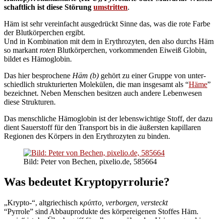
schaft­lich ist die­se Stö­rung
umstrit­ten
.
Häm ist sehr ver­ein­facht aus­ge­drückt Sin­ne das, was die rote Far­be
der Blut­kör­per­chen ergibt.
Und in Kom­bi­na­ti­on mit dem in Ery­thro­zy­ten, den also durchs Häm
so mar­kant
roten
Blut­kör­per­chen, vor­kom­men­den Eiweiß Glo­bin,
bil­det es Hämoglobin.
Das hier bespro­che­ne
Häm (b)
gehört zu einer Grup­pe von unter­
schied­lich struk­tu­rier­ten Mole­kü­len, die man ins­ge­samt als “
Häme
”
bezeich­net. Neben Men­schen besit­zen auch ande­re Leben­we­sen
die­se Strukturen.
Das mensch­li­che Hämo­glo­bin ist der lebens­wich­ti­ge Stoff, der dazu
dient Sau­er­stoff für den Trans­port bis in die äußers­ten kapil­la­ren
Regio­nen des Kör­pers in den Ery­thro­zy­ten zu binden.
Bild: Peter von Bechen, pixelio.de, 585664
Was bedeutet Kryptopyrrolurie?
„Kryp­to-“, alt­grie­chisch
κρύπτο, ver­bor­gen, ver­steckt
“Pyr­ro­le” sind Abbau­pro­duk­te des kör­per­ei­ge­nen Stof­fes Häm.