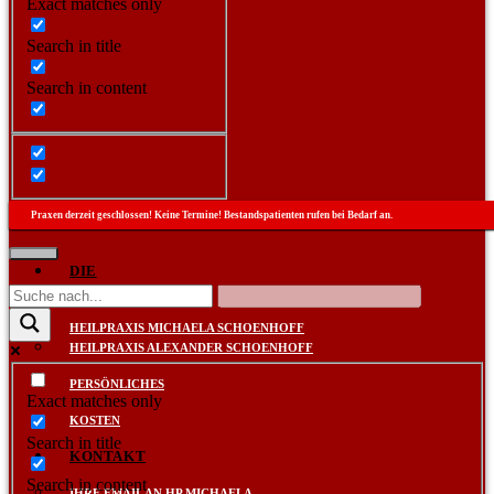
Exact matches only
Search in title
Search in content
Praxen derzeit geschlossen! Keine Termine! Bestandspatienten rufen bei Bedarf an.
DIE
PRAXEN
HEILPRAXIS MICHAELA SCHOENHOFF
HEILPRAXIS ALEXANDER SCHOENHOFF
PERSÖNLICHES
Exact matches only
KOSTEN
Search in title
KONTAKT
Search in content
IHRE EMAIL AN HP MICHAELA