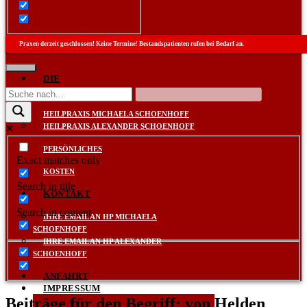
Praxen derzeit geschlossen! Keine Termine! Bestandspatienten rufen bei Bedarf an.
DIE
PRAXEN
HEILPRAXIS MICHAELA SCHOENHOFF
HEILPRAXIS ALEXANDER SCHOENHOFF
PERSÖNLICHES
Exact matches only
KOSTEN
Search in title
KONTAKT
Search in content
IHRE EMAIL AN HP MICHAELA
SCHOENHOFF
IHRE EMAIL AN HP ALEXANDER
SCHOENHOFF
ANFAHRT
IMPRESSUM
Beiträge für den Begriff: von Helden