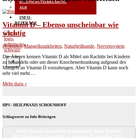
DATENSCHUTZERKLÄRUNG
AGB
INFO-
Vitamin D – Ebenso unscheinbar wie
BEITRÄGE
wichtig
Heilmittel
,
Mangelkrankheiten
,
Naturheilkunde
,
Nervensystem
Die Älte­ren ken­nen Vit­amin D als Mit­tel um Rachi­tis bei Kin­dern
zu behan­deln oder um die­ser Kno­chen­er­kran­kung auf­grund des
X
Man­gels an Vit­amin D vor­zu­beu­gen. Aber Vit­amin D kann noch
sehr viel mehr.…
Mehr dazu »
HPS - HEILPRAXIS SCHOENHOFF
Schlagworte zu Info-Beiträgen
Beide Praxen dauerhaft geschlossen! Kein Betrieb!
HP Michaela Schoenhoff verstarb im November 2025.