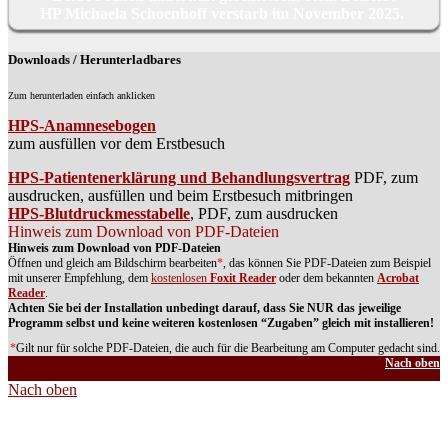
HP Michaela Schoenhoff verstarb im November 2025.
Downloads / Herunterladbares
Zum herunterladen einfach anklicken
HPS-Anamnesebogen
zum ausfüllen vor dem Erstbesuch
HPS-Patientenerklärung und Behandlungsvertrag
PDF, zum
ausdrucken, ausfüllen und beim Erstbesuch mitbringen
HPS-Blutdruckmesstabelle
, PDF, zum ausdrucken
Hinweis zum Download von PDF-Dateien
Hinweis zum Download von PDF-Dateien
Öffnen und gleich am Bildschirm bearbeiten
*
, das können Sie PDF-Dateien zum Beispiel
mit unserer Empfehlung, dem
kostenlosen
Foxit Reader
oder dem bekannten
Acrobat
Reader
.
Achten Sie bei der Installation unbedingt darauf, dass Sie NUR das jeweilige
Programm selbst und keine weiteren kostenlosen “Zugaben” gleich mit installieren!
*
Gilt nur für solche PDF-Dateien, die auch für die Bearbeitung am Computer gedacht sind.
Nach oben
Nach oben