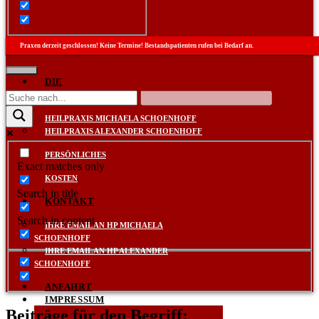
Praxen derzeit geschlossen! Keine Termine! Bestandspatienten rufen bei Bedarf an.
DIE
PRAXEN
HEILPRAXIS MICHAELA SCHOENHOFF
HEILPRAXIS ALEXANDER SCHOENHOFF
PERSÖNLICHES
Exact matches only
KOSTEN
Search in title
KONTAKT
Search in content
IHRE EMAIL AN HP MICHAELA
SCHOENHOFF
IHRE EMAIL AN HP ALEXANDER
SCHOENHOFF
ANFAHRT
IMPRESSUM
Beiträge für den Begriff: