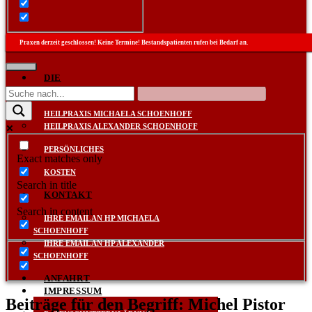
Praxen derzeit geschlossen! Keine Termine! Bestandspatienten rufen bei Bedarf an.
DIE
PRAXEN
HEILPRAXIS MICHAELA SCHOENHOFF
HEILPRAXIS ALEXANDER SCHOENHOFF
PERSÖNLICHES
Exact matches only
KOSTEN
Search in title
KONTAKT
Search in content
IHRE EMAIL AN HP MICHAELA
SCHOENHOFF
IHRE EMAIL AN HP ALEXANDER
SCHOENHOFF
ANFAHRT
IMPRESSUM
Beiträge für den Begriff: Michel Pistor