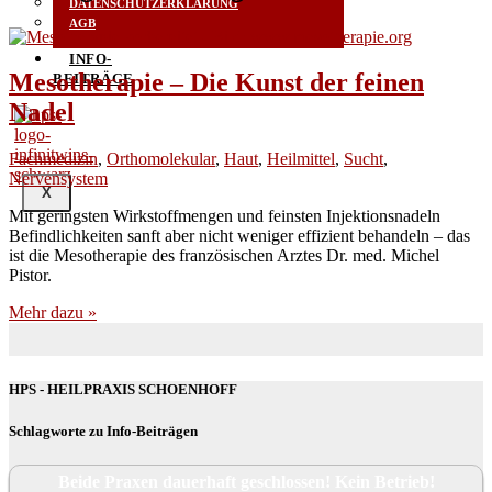
DATENSCHUTZERKLÄRUNG
AGB
INFO-
Mesotherapie – Die Kunst der feinen
BEITRÄGE
Nadel
Fachmedizin
,
Orthomolekular
,
Haut
,
Heilmittel
,
Sucht
,
Nervensystem
X
Mit gerings­ten Wirk­stoff­men­gen und feins­ten Injek­ti­ons­na­deln
Befind­lich­kei­ten sanft aber nicht weni­ger effi­zi­ent behan­deln – das
ist die Meso­the­ra­pie des fran­zö­si­schen Arz­tes Dr. med. Michel
Pistor.
Mehr dazu »
HPS - HEILPRAXIS SCHOENHOFF
Schlagworte zu Info-Beiträgen
Beide Praxen dauerhaft geschlossen! Kein Betrieb!