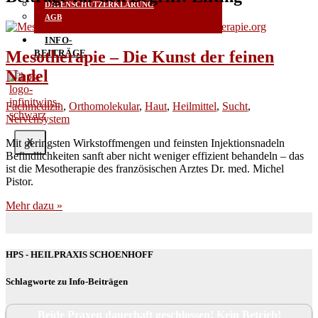
DATENSCHUTZERKLÄRUNG
AGB
INFO-
Mesotherapie – Die Kunst der feinen
BEITRÄGE
Nadel
Fachmedizin
,
Orthomolekular
,
Haut
,
Heilmittel
,
Sucht
,
Nervensystem
Mit gerings­ten Wirk­stoff­men­gen und feins­ten Injek­ti­ons­na­deln
X
Befind­lich­kei­ten sanft aber nicht weni­ger effi­zi­ent behan­deln – das
ist die Meso­the­ra­pie des fran­zö­si­schen Arz­tes Dr. med. Michel
Pistor.
Mehr dazu »
HPS - HEILPRAXIS SCHOENHOFF
Schlagworte zu Info-Beiträgen
Beide Praxen dauerhaft geschlossen! Kein Betrieb!