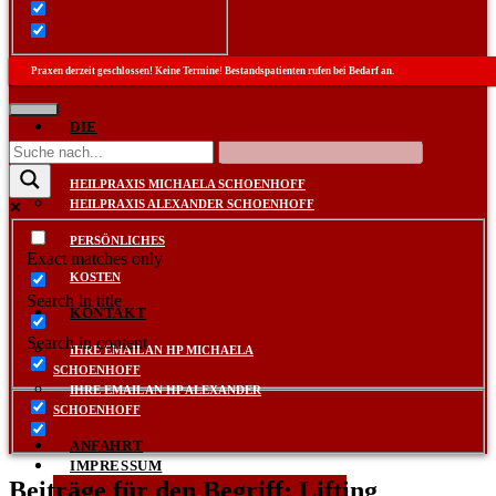
Praxen derzeit geschlossen! Keine Termine! Bestandspatienten rufen bei Bedarf an.
DIE
PRAXEN
HEILPRAXIS MICHAELA SCHOENHOFF
HEILPRAXIS ALEXANDER SCHOENHOFF
PERSÖNLICHES
Exact matches only
KOSTEN
Search in title
KONTAKT
Search in content
IHRE EMAIL AN HP MICHAELA
SCHOENHOFF
IHRE EMAIL AN HP ALEXANDER
SCHOENHOFF
ANFAHRT
IMPRESSUM
Beiträge für den Begriff: Lifting