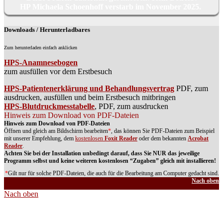
HP Michaela Schoenhoff verstarb im November 2025.
Downloads / Herunterladbares
Zum herunterladen einfach anklicken
HPS-Anamnesebogen
zum ausfüllen vor dem Erstbesuch
HPS-Patientenerklärung und Behandlungsvertrag
PDF, zum
ausdrucken, ausfüllen und beim Erstbesuch mitbringen
HPS-Blutdruckmesstabelle
, PDF, zum ausdrucken
Hinweis zum Download von PDF-Dateien
Hinweis zum Download von PDF-Dateien
Öffnen und gleich am Bildschirm bearbeiten
*
, das können Sie PDF-Dateien zum Beispiel
mit unserer Empfehlung, dem
kostenlosen
Foxit Reader
oder dem bekannten
Acrobat
Reader
.
Achten Sie bei der Installation unbedingt darauf, dass Sie NUR das jeweilige
Programm selbst und keine weiteren kostenlosen “Zugaben” gleich mit installieren!
*
Gilt nur für solche PDF-Dateien, die auch für die Bearbeitung am Computer gedacht sind.
Nach oben
Nach oben