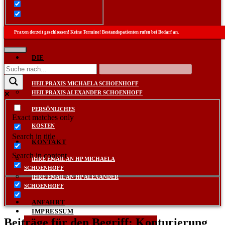
Praxen derzeit geschlossen! Keine Termine! Bestandspatienten rufen bei Bedarf an.
DIE
PRAXEN
HEILPRAXIS MICHAELA SCHOENHOFF
HEILPRAXIS ALEXANDER SCHOENHOFF
PERSÖNLICHES
Exact matches only
KOSTEN
Search in title
KONTAKT
Search in content
IHRE EMAIL AN HP MICHAELA
SCHOENHOFF
IHRE EMAIL AN HP ALEXANDER
SCHOENHOFF
ANFAHRT
IMPRESSUM
Beiträge für den Begriff: Konturierung