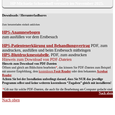
HP Michaela Schoenhoff verstarb im November 2025.
Downloads / Herunterladbares
Zum herunterladen einfach anklicken
HPS-Anamnesebogen
zum ausfüllen vor dem Erstbesuch
HPS-Patientenerklärung und Behandlungsvertrag
PDF, zum
ausdrucken, ausfüllen und beim Erstbesuch mitbringen
HPS-Blutdruckmesstabelle
, PDF, zum ausdrucken
Hinweis zum Download von PDF-Dateien
Hinweis zum Download von PDF-Dateien
Öffnen und gleich am Bildschirm bearbeiten
*
, das können Sie PDF-Dateien zum Beispiel
mit unserer Empfehlung, dem
kostenlosen
Foxit Reader
oder dem bekannten
Acrobat
Reader
.
Achten Sie bei der Installation unbedingt darauf, dass Sie NUR das jeweilige
Programm selbst und keine weiteren kostenlosen “Zugaben” gleich mit installieren!
*
Gilt nur für solche PDF-Dateien, die auch für die Bearbeitung am Computer gedacht sind.
Nach oben
Nach oben