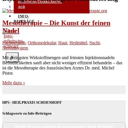
DATENSCHUTZERKLÄRUNG
AGB
INFO-
Mesotherapie – Die Kunst der feinen
BEITRÄGE
Nadel
Fachmedizin
,
Orthomolekular
,
Haut
,
Heilmittel
,
Sucht
,
Nervensystem
Mit gerings­ten Wirk­stoff­men­gen und feins­ten Injek­ti­ons­na­deln
X
Befind­lich­kei­ten sanft aber nicht weni­ger effi­zi­ent behan­deln – das
ist die Meso­the­ra­pie des fran­zö­si­schen Arz­tes Dr. med. Michel
Pistor.
Mehr dazu »
HPS - HEILPRAXIS SCHOENHOFF
Schlagworte zu Info-Beiträgen
Beide Praxen dauerhaft geschlossen! Kein Betrieb!