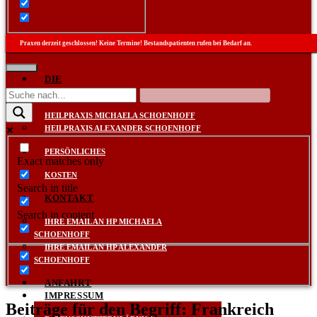
Praxen derzeit geschlossen! Keine Termine! Bestandspatienten rufen bei Bedarf an.
DIE
PRAXEN
HEILPRAXIS MICHAELA SCHOENHOFF
HEILPRAXIS ALEXANDER SCHOENHOFF
PERSÖNLICHES
Exact matches only
KOSTEN
Search in title
KONTAKT
Search in content
IHRE EMAIL AN HP MICHAELA
SCHOENHOFF
IHRE EMAIL AN HP ALEXANDER
SCHOENHOFF
ANFAHRT
IMPRESSUM
Beiträge für den Begriff: Frankreich