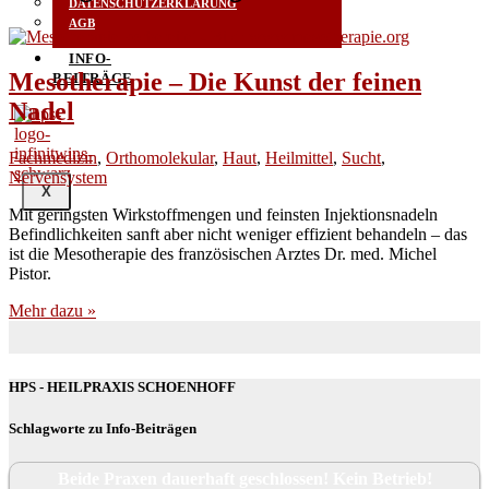
DATENSCHUTZERKLÄRUNG
AGB
INFO-
Mesotherapie – Die Kunst der feinen
BEITRÄGE
Nadel
Fachmedizin
,
Orthomolekular
,
Haut
,
Heilmittel
,
Sucht
,
Nervensystem
X
Mit gerings­ten Wirk­stoff­men­gen und feins­ten Injek­ti­ons­na­deln
Befind­lich­kei­ten sanft aber nicht weni­ger effi­zi­ent behan­deln – das
ist die Meso­the­ra­pie des fran­zö­si­schen Arz­tes Dr. med. Michel
Pistor.
Mehr dazu »
HPS - HEILPRAXIS SCHOENHOFF
Schlagworte zu Info-Beiträgen
Beide Praxen dauerhaft geschlossen! Kein Betrieb!