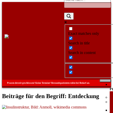
Exact matches only
Search in title
Search in content
Praxen derzeit geschlossen! Keine Termine! Bestandspatienten rufen bei Bedarf an.
P
Beiträge für den Begriff: Entdeckung