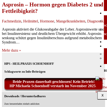
Asprosin – Hormon gegen Diabetes 2 und
Fettleibigkeit?
Fachmedizin
,
Heilmittel
,
Hormone
,
Mangelkrankheiten
,
Diagnostik
S
Asp­ro­sin akti­viert die Glu­ko­se­ab­ga­be der Leber. Asp­ro­sin­wer­te sind
bei Insu­lin­re­sis­tenz und deut­li­chem Über­ge­wicht erhöht. Asp­ro­sin­
S
sen­kung schützt gegen Insu­lin­über­schuss auf­grund meta­bo­li­schem
Syndrom…
Mehr dazu »
HPS - HEILPRAXIS SCHOENHOFF
B
Schlagworte zu Info-Beiträgen
Beide Praxen dauerhaft geschlossen! Kein Betrieb!
HP Michaela Schoenhoff verstarb im November 2025.
X
Downloads / Herunterladbares
Zum herunterladen einfach anklicken