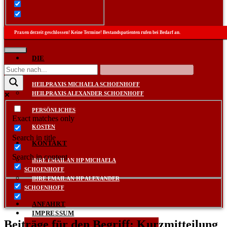
Praxen derzeit geschlossen! Keine Termine! Bestandspatienten rufen bei Bedarf an.
DIE
PRAXEN
HEILPRAXIS MICHAELA SCHOENHOFF
HEILPRAXIS ALEXANDER SCHOENHOFF
PERSÖNLICHES
Exact matches only
KOSTEN
Search in title
KONTAKT
Search in content
IHRE EMAIL AN HP MICHAELA
SCHOENHOFF
IHRE EMAIL AN HP ALEXANDER
SCHOENHOFF
ANFAHRT
IMPRESSUM
Beiträge für den Begriff: Kurzmitteilung