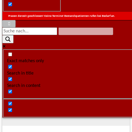
Praxen derzeit geschlossen! Keine Termine! Bestandspatienten rufen bei Bedarf an.
HPS
,
HPS-Neuigkeiten
Wir sind auch am Wochen­en­de für Sie da!
Seit dem 1.5.2014 bie­ten die bei­den Heil­prak­ti­ker Michae­la
Schoen­hoff und Alex­an­der Schoen­hoff ihren Pati­en­ten die Mög­
Exact matches only
lich­keit auch für Sams­tags oder Sonn­tags Ter­mi­ne aus­ma­chen zu
können.
Search in title
Search in content
Mehr dazu »